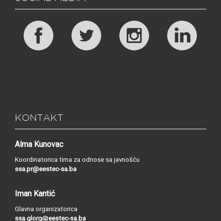
KONTAKT
Alma Kunovac
Koordinatorica tima za odnose sa javnošću
ssa.pr@eestec-sa.ba
Iman Kantić
Glavna organizatorica
ssa.glorg@eestec-sa.ba